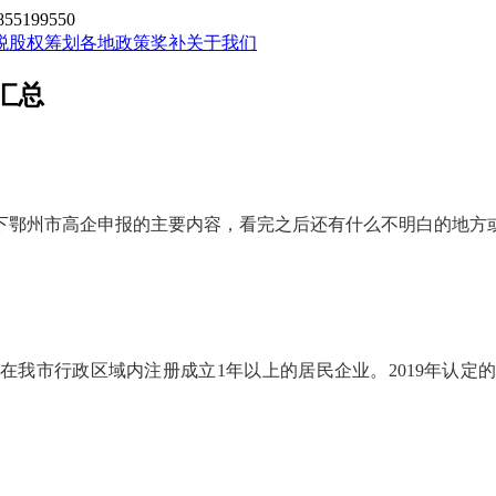
199550
税股权筹划
各地政策奖补
关于我们
汇总
下鄂州市
高企
申报的主要内容，看完之后还有什么不明白的地方
在我市行政区域内注册成立
1年以上的居民企业。2019年认