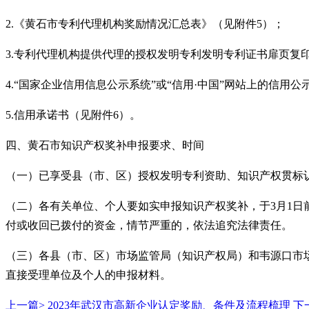
2.《黄石市专利代理机构奖励情况汇总表》（见附件5）；
3.专利代理机构提供代理的授权发明专利发明专利证书扉页复
4.
“
国家企业信用信息公示系统
”
或
“
信用
·中国
”
网站上的信用公
5.信用承诺书（见附件6）。
四、黄石市知识产权奖补
申报
要求、
时间
（一）已享受县（市、区）授权发明专利资助、知识产权贯标
（二）各有关单位、个人要如实申报知识产权奖补，于
3月1
付或收回已拨付的资金，情节严重的，依法追究法律责任。
（三）各县（市、区）市场监管局（知识产权局）和韦源口市
直接受理单位及个人的申报材料。
上一篇>
2023年武汉市高新企业认定奖励、条件及流程梳理
下