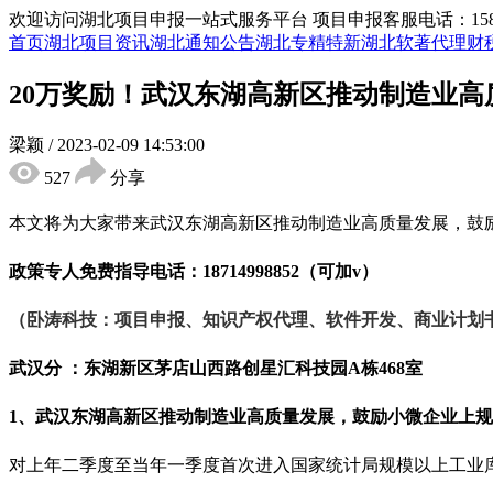
欢迎访问湖北项目申报一站式服务平台
项目申报客服电话：15855
首页
湖北项目资讯
湖北通知公告
湖北专精特新
湖北软著代理
财
20万奖励！武汉东湖高新区推动制造业
梁颖
/
2023-02-09 14:53:00
527
分享
本文将为大家带来
武汉东湖高新区推动
制造业高质量发展，鼓
政策专人免费指导电话：
18714998852（可加v）
（卧涛科技：项目申报、知识产权代理、软件开发、商业计划
武汉分 ：东湖新区茅店山西路创星汇科技园
A栋468室
1、武汉东湖高新区推动
制造业高质量发展，鼓励小微企业上规
对上年二季度至当年一季度首次进入国家统计局规模以上工业