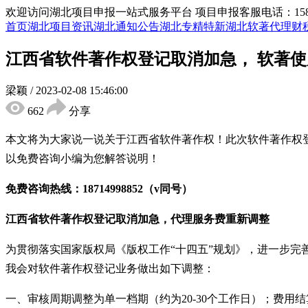
欢迎访问湖北项目申报一站式服务平台
项目申报客服电话：15855
首页
湖北项目资讯
湖北通知公告
湖北专精特新
湖北软著代理
财
江西省软件著作权登记取消加急， 软著
梁颖
/
2023-02-08 15:46:00
662
分享
本文将为大家说一说关于江西省
软件著作权
！
此次
软件著作权
以免费咨询小编为您解答说明！
免费咨询热线：
18714998852
（
v
同号）
江西省
软件著作权登记取消加急，代理服务费
重新调整
为贯彻落实国家版权局《版权工作
“十四五”规划》，进一步
我会对软件著作权登记业务做出如下调整：
一、审核周期调整为单一档期（约为
20-30
个工作日）；费用结