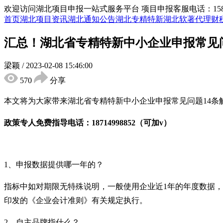
欢迎访问湖北项目申报一站式服务平台
项目申报客服电话：15855
首页
湖北项目资讯
湖北通知公告
湖北专精特新
湖北软著代理
财
汇总！湖北省专精特新中小企业申报常见问
梁颖
/
2023-02-08 15:46:00
570
分享
本文将为大家带来湖北省专精特新中小企业申报常见问题
14
政策专人免费指导电话：
18714998852（可加v）
1、申报数据提供哪一年的？
指标中如对期限无特殊说明，一般使用企业近
1年的年度数据
印发的《企业会计准则》有关规定执行。
2、自主品牌指什么？