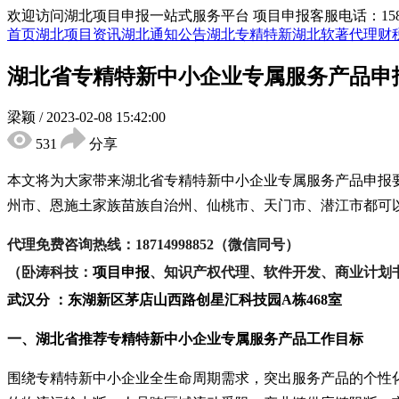
欢迎访问湖北项目申报一站式服务平台
项目申报客服电话：15855
首页
湖北项目资讯
湖北通知公告
湖北专精特新
湖北软著代理
财
湖北省专精特新中小企业专属服务产品申
梁颖
/
2023-02-08 15:42:00
531
分享
本文将为大家带来湖北省专精特新中小企业专属服务产品申报
州市、恩施土家族苗族自治州、仙桃市、天门市、潜江市都可
代理免费咨询热线：
18714998852（微信同号）
（卧涛科技：
项目申报
、知识产权代理、软件开发、商业计划
武汉分 ：东湖新区茅店山西路创星汇科技园
A栋468室
一、
湖北省推荐
专精特新中小企业专属服务产品工作目标
围绕专精特新中小企业全生命周期需求，突出服务产品的个性