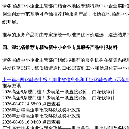
请各省级中小企业主管部门结合本地区专精特新中小企业实际
创业创新示范基地可单独推荐
1
项服务产品，报所在地省级中小
织开展。
推荐的服务产品将由专家按统一标准择优评价遴选，遴选结果
四、
湖北省推荐
专精特新中小企业专属服务产品
申报
材料
请各省级中小企业主管部门组织拟推荐的服务机构在征集系统
并发送至
邮箱
，纸质版请通过
EMS
邮寄到工业和信息化部中小
上一篇>
两化融合申报！湖北省信息化和工业化融合试点示范
推荐资讯
2026高企8条硬门槛！少满足一条直接驳回，白花钱审计
2026高企8条硬门槛！少满足一条直接驳回，白花钱审计
2026-08-07 14:58:00
点击查看
2026年新疆高企申报攻略以及奖补政策
2026年新疆高企申报攻略以及奖补政策
2026-08-06 16:04:00
点击查看
广州高新技术企业认定全攻略——申报条件、申报时间及各区