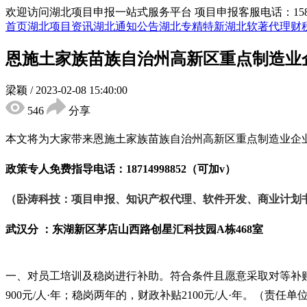
欢迎访问湖北项目申报一站式服务平台
项目申报客服电话：15855
首页
湖北项目资讯
湖北通知公告
湖北专精特新
湖北软著代理
财
恩施土家族苗族自治州高新区重点制造业
梁颖
/
2023-02-08 15:40:00
546
分享
本文将为大家带来恩施土家族苗族自治州高新区重点制造业企
政策专人免费指导电话：
18714998852（可加v）
（卧涛科技：项目申报、知识产权代理、软件开发、商业计划
武汉分 ：东湖新区茅店山西路创星汇科技园
A栋468室
一、对员工培训及稳岗进行补助。符合条件且愿意采取对等补
900元/人·年；稳岗两年的，财政补贴2100元/人·年。（责