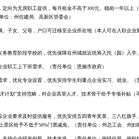
0套，定向为无房职工提供，每月租金不高于300元。稳岗一年以
任单位：州住建局、高新区管委会）
偶、子女、父母，户口可迁移至企业所在地（本人可在入职企业
义务教育阶段学校的，优先保障在州城就近统筹入托（园）入学
企业职工上下班需求。（责任单位：恩施市政府）
需求，优化专业设置，优先安排学生到重点企业实习、就业。（
英才计划”支持范畴，对企业高管人才、技术骨干给予专项补贴（
应企业要求及时提供服务，优先安排五四青年奖章、三八红旗手
以上景区给予不低于50%门票减免。（责任单位：州总工会、州
，支持企业研发创新、技术改造。（责任单位：州经信局、州科