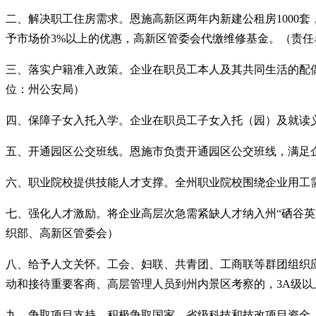
二、解决职工住房需求。恩施高新区两年内新建公租房
100
予市场价3%以上的优惠，高新区管委会代缴维修基金。（责
三、落实户籍准入政策。企业在职员工本人及其共同生活的配
位：州公安局）
四、保障子女入托入学。企业在职员工子女入托（园）及就读
五、开通园区公交班线。恩施市负责开通园区公交班线，满足
六、职业院校提供技能人才支撑。全州职业院校围绕企业用工
七、强化人才激励。将企业高层次急需紧缺人才纳入州
“硒谷
织部、高新区管委会）
八、给予人文关怀。工会、妇联、共青团、工商联等群团组织
动和接待重要客商、高层管理人员到州内景区考察的，
3A级
九、争取项目支持。积极争取国家、省级科技和技改项目资金