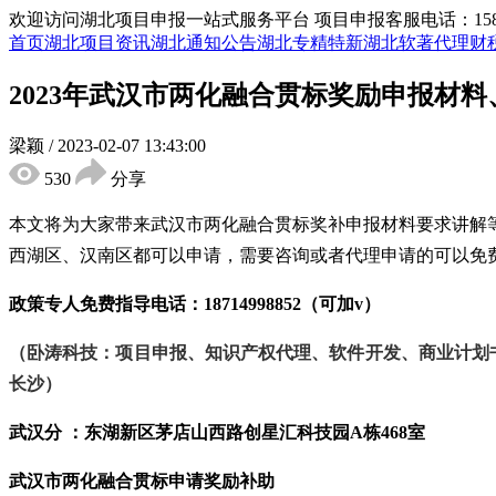
欢迎访问湖北项目申报一站式服务平台
项目申报客服电话：15855
首页
湖北项目资讯
湖北通知公告
湖北专精特新
湖北软著代理
财
2023年武汉市两化融合贯标奖励申报材
梁颖
/
2023-02-07 13:43:00
530
分享
本文将为大家带来武汉市两化融合贯标奖补申报材料要求讲解
西湖区、汉南区都可以申请
，
需要咨询或者代理申请的可以免
政策专人免费指导电话：
18714998852（可加v）
（卧涛科技：项目申报、知识产权代理、软件开发、商业计划
长沙）
武汉分 ：东湖新区茅店山西路创星汇科技园
A栋468室
武汉市两化融合贯标
申请奖励补助