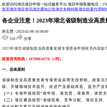
欢迎访问湖北项目申报一站式服务平台
项目申报客服电话：15855
首页
湖北项目资讯
湖北通知公告
湖北专精特新
湖北软著代理
财
各企业注意！2023年湖北省级制造业高
孙玉慧
/
2023-02-06 16:58:00
510
分享
2023年
湖北
省级制造业高质量发展专项资金
申报有关内容如
政策咨询热线：
18709834578（v同）
一、
总体原则
省级制造业高质量发展专项资金采用无偿资助、政策兑
级、关键领域技术提升、促进产业基础再造、提升产业
（一）
专项申报按照
“谁申报、谁负责，谁推荐、谁把
（二）
项目遴选按照
“省级统筹、竞争分配、项目支持
资金分配方案后呈报省政府审批确定。