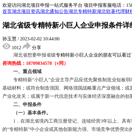
欢迎访问湖北项目申报一站式服务平台
项目申报客服电话：15855
首页
湖北项目资讯
湖北通知公告
湖北专精特新
湖北软著代理
财
湖北省级专精特新小巨人企业申报条件详
孙玉慧
/
2023-02-02 10:44:00
1012
分享
湖北省想要申报省级
专精特新小巨人企业
的朋友可以看过
咨询热线：
18709834578（v同）
一、重点领域
专精特新
“小巨人”企业主导产品应优先聚焦制造业短板
基础材料；或符合制造强国、网络强国战略重点产业领域；或属
产业化攻关；或属于新一代信息技术与实体经济深度融合的创
二、申报条件
（一）基本条件。
1．在湖北省境内工商注册登记、连续经营3年以上、具有
的“专精特新
”中小企业或其他创新能力强、市场竞争优势突出