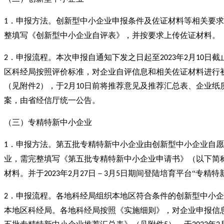
．申报方法。创新型中小企业申报条件及佐证材料等相关要求
1
整填写《创新型中小企业自评表》，并按要求上传佐证材料。
．申报流程。本次申报自通知下发之日起至
年
月
日截
2
2023
2
10
区科经局按照评价标准，对企业自评信息和相关佐证材料进行
（见附件
），于
月
日前将推荐意见及推荐汇总表、企业纸
2
2
10
案，由省经信厅统一公告。
（三）专精特新中小企业
．申报方法。第五批专精特新中小企业由创新型中小企业自愿
1
业，需完整填写《第五批专精特新中小企业申请书》（以下简
材料。并于
年
月
日－
月
日期间登陆培育平台“专精特
2023
2
27
3
5
．申报流程。各地科经局组织本地区符合条件的创新型中小企
2
本地区科经局。各地科经局按照《实施细则》，对企业申报信