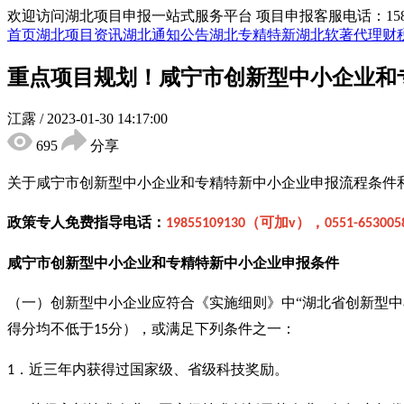
欢迎访问湖北项目申报一站式服务平台
项目申报客服电话：15855
首页
湖北项目资讯
湖北通知公告
湖北专精特新
湖北软著代理
财
重点项目规划！咸宁市创新型中小企业和
江露
/
2023-01-30 14:17:00
695
分享
关于咸宁市创新型中小企业和专精特新中小企业申报流程条件
政策专人免费指导电话：
（可加
），
19855109130
v
0551-653005
咸宁市创新型中小企业
和
专精特新中小企业申报
条件
（一）创新型中小企业应符合《实施细则》中
“湖北省创新型
得分均不低于
分），或满足下列条件之一：
15
．近三年内获得过国家级、省级科技奖励。
1