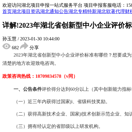
欢迎访问湖北项目申报一站式服务平台
项目申报客服电话：15855
首页
湖北项目资讯
湖北通知公告
湖北专精特新
湖北软著代理
财
详解!2023年湖北省创新型中小企业评价
孙玉慧
/
2023-01-30 10:44:00
682
分享
2023年
湖北省创新型中小企业评价标准
有哪些？想要成为
清楚的地方欢迎致电咨询。
政策咨询热线：
18709834578（v同）
一、公告条件
评价得分达到
60分以上（其中创新能力指
（一）近三年内获得过国家
ji
、省级科技奖励。
（二）获得高新技术企业、
国家
ji
技术创新示范企业、知
（三）拥有经认定的省部级以上研发机构。