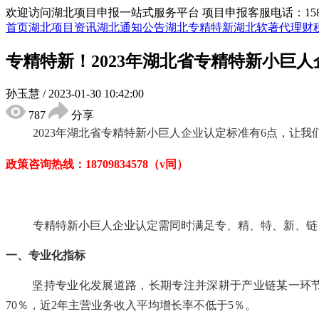
欢迎访问湖北项目申报一站式服务平台
项目申报客服电话：15855
首页
湖北项目资讯
湖北通知公告
湖北专精特新
湖北软著代理
财
专精特新！2023年湖北省专精特新小巨人
孙玉慧
/
2023-01-30 10:42:00
787
分享
2023年湖北省专精特新小巨人企业认定标准
有
6点，让我
政策咨询热线：
18709834578（v同）
专精特新小巨人企业
认定需同时满足专、精、特、新、链
一、
专业化指标
坚持专业化发展道路，长期专注并深耕于产业链某一环
70％，近2年主营业务收入平均增长率不低于5％。